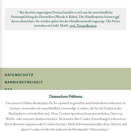
* Bei den hier angezeigten Preisen handelt es sich um die unverbindliche
Preisempfehlung des Herstellers (Wendt & Kühn). Die Händlerpreise können ggf.
davon abweichen. Sie werden später bei der Händlerauswahl angezeigt. Die Preise
verstehen sich inkl. MwSt.
zzgl. Versandkosten
.
DATENSCHUTZ
BARRIEREFREIHEIT
FAQ
Datenschutz-Präferenz
IMPRESSUM
Um unseren Online-Marktplatz für Sie optimal zu gestalten und fortlaufend verbessern zu
können, verwenden wir ausschließlich notwendige Cookies, die für die Funktion des
Möchten Sie eine Bestellung widerrufen?
Marktplatzes erforderlich sind. Diese Cookies speichern keine persönlichen Daten zu
Hier Widerruf mit wenigen Klicks online erreichen
Werbe- oder externen Analysezwecken. Sie können Ihre Cookie-Einstellungen jederzeit in
Ihrem Browser anpassen oder Cookies löschen. Mehr Informationen über diese Dienste und
BESTELLUNG WIDERRUFEN
deren Cookies finden Sie jederzeit im Menüpunkt "Datenschutz".