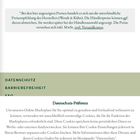
* Bei den hier angezeigten Preisen handelt es sich um die unverbindliche
Preisempfehlung des Herstellers (Wendt & Kühn). Die Händlerpreise können ggf.
davon abweichen. Sie werden später bei der Händlerauswahl angezeigt. Die Preise
verstehen sich inkl. MwSt.
zzgl. Versandkosten
.
DATENSCHUTZ
BARRIEREFREIHEIT
FAQ
Datenschutz-Präferenz
IMPRESSUM
Um unseren Online-Marktplatz für Sie optimal zu gestalten und fortlaufend verbessern zu
können, verwenden wir ausschließlich notwendige Cookies, die für die Funktion des
Möchten Sie eine Bestellung widerrufen?
Marktplatzes erforderlich sind. Diese Cookies speichern keine persönlichen Daten zu
Hier Widerruf mit wenigen Klicks online erreichen
Werbe- oder externen Analysezwecken. Sie können Ihre Cookie-Einstellungen jederzeit in
Ihrem Browser anpassen oder Cookies löschen. Mehr Informationen über diese Dienste und
BESTELLUNG WIDERRUFEN
deren Cookies finden Sie jederzeit im Menüpunkt "Datenschutz".