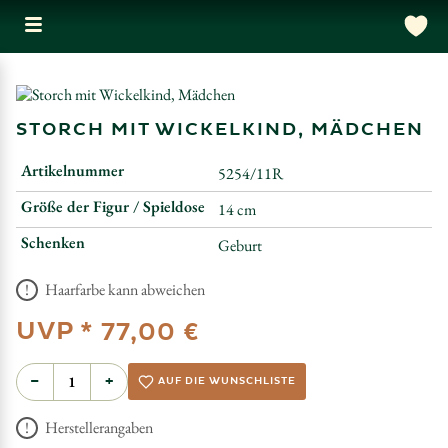
STORCH MIT WICKELKIND, MÄDCHEN
Artikelnummer
5254/11R
Größe der Figur / Spieldose
14 cm
Schenken
Geburt
Haarfarbe kann abweichen
UVP *
77,00 €
−
+
AUF DIE WUNSCHLISTE
Herstellerangaben