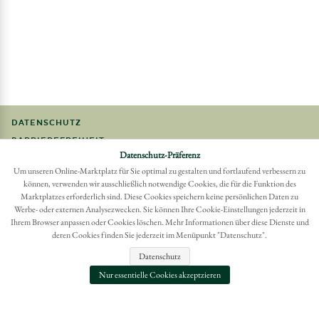
DATENSCHUTZ
BARRIEREFREIHEIT
Datenschutz-Präferenz
FAQ
Um unseren Online-Marktplatz für Sie optimal zu gestalten und fortlaufend verbessern zu
IMPRESSUM
können, verwenden wir ausschließlich notwendige Cookies, die für die Funktion des
Marktplatzes erforderlich sind. Diese Cookies speichern keine persönlichen Daten zu
Werbe- oder externen Analysezwecken. Sie können Ihre Cookie-Einstellungen jederzeit in
Möchten Sie eine Bestellung widerrufen?
Ihrem Browser anpassen oder Cookies löschen. Mehr Informationen über diese Dienste und
Hier Widerruf mit wenigen Klicks online erreichen
deren Cookies finden Sie jederzeit im Menüpunkt "Datenschutz".
BESTELLUNG WIDERRUFEN
Datenschutz
Nur essentielle Cookies akzeptzieren