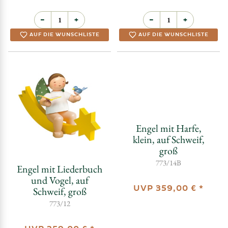
groß
772/14B
772/12
UVP
359,00 €
*
UVP
359,00 €
*
−
+
−
+
AUF DIE WUNSCHLISTE
AUF DIE WUNSCHLISTE