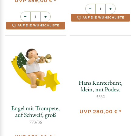
Engel mit Geige, auf
Schweif, groß
Engel mit Trompete,
773/2
im Stern, groß
772/36
UVP
359,00 €
*
UVP
359,00 €
*
−
+
−
+
AUF DIE WUNSCHLISTE
AUF DIE WUNSCHLISTE