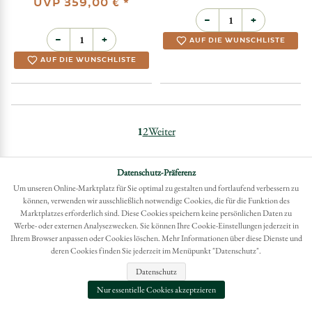
Engel mit Liederbuch
Engel mit Harfe,
und Vogel, auf
klein, auf Schweif,
Schweif, groß
groß
773/12
773/14B
UVP
359,00 €
*
UVP
359,00 €
*
−
+
−
+
Datenschutz-Präferenz
AUF DIE WUNSCHLISTE
AUF DIE WUNSCHLISTE
Um unseren Online-Marktplatz für Sie optimal zu gestalten und fortlaufend verbessern zu
können, verwenden wir ausschließlich notwendige Cookies, die für die Funktion des
Marktplatzes erforderlich sind. Diese Cookies speichern keine persönlichen Daten zu
Werbe- oder externen Analysezwecken. Sie können Ihre Cookie-Einstellungen jederzeit in
Ihrem Browser anpassen oder Cookies löschen. Mehr Informationen über diese Dienste und
deren Cookies finden Sie jederzeit im Menüpunkt "Datenschutz".
Datenschutz
Nur essentielle Cookies akzeptzieren