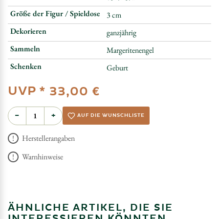
Größe der Figur / Spieldose
3 cm
Dekorieren
ganzjährig
Sammeln
Margeritenengel
Schenken
Geburt
UVP *
33,00 €
−
+
AUF DIE WUNSCHLISTE
Herstellerangaben
Warnhinweise
ÄHNLICHE ARTIKEL, DIE SIE
INTERESSIEREN KÖNNTEN