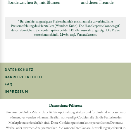
Sonderzeichen &, mit Blumen
und deren Freunde
* Bei den hier angezeigten Preisen handelt es sich um die unverbindliche
Preisempfehlung des Herstellers (Wendt & Kühn). Die Händlerpreise können ggf.
davon abweichen. Sie werden später bei der Händlerauswahl angezeigt. Die Preise
verstehen sich inkl. MwSt.
zzgl. Versandkosten
.
DATENSCHUTZ
BARRIEREFREIHEIT
FAQ
IMPRESSUM
Möchten Sie eine Bestellung widerrufen?
Datenschutz-Präferenz
Hier Widerruf mit wenigen Klicks online erreichen
Um unseren Online-Marktplatz für Sie optimal zu gestalten und fortlaufend verbessern zu
können, verwenden wir ausschließlich notwendige Cookies, die für die Funktion des
BESTELLUNG WIDERRUFEN
Marktplatzes erforderlich sind. Diese Cookies speichern keine persönlichen Daten zu
Werbe- oder externen Analysezwecken. Sie können Ihre Cookie-Einstellungen jederzeit in