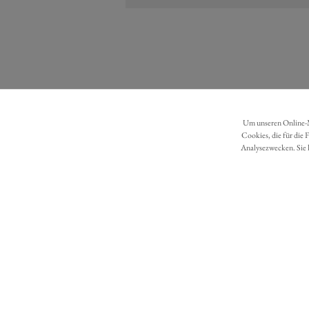
Um unseren Online-Ma
Cookies, die für die 
Analysezwecken. Sie 
DATENSCHUTZ
BARRIEREFREIHEIT
Möchten Sie eine Bestellung widerrufen?
Hier Widerruf mit wenigen Klicks online erreichen