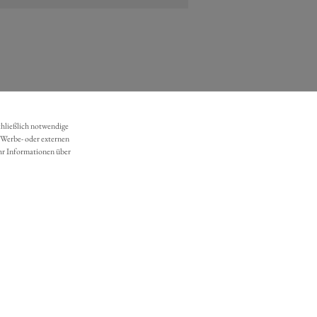
chließlich notwendige
 Werbe- oder externen
hr Informationen über