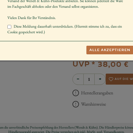
Versand der Wendt & Kühn-Produkte anbieten. Sie können jederzeit die Ware
Größe der Figur / Spieldose
im Fachgeschäft abholen oder den Versand selbst organisieren.
Geschlecht
Vielen Dank für Ihr Verständnis.
Körperhaltung
Diese Meldung dauerhaft unterdrücken. (Hiermit stimme ich zu, dass ein
Cookie gespeichert wird.)
Dekorieren
Sammeln
ALLE AKZEPTIEREN
Schenken
UVP *
38,00 €
−
+
AUF DIE 
Herstellerangaben
Warnhinweise
ch um die unverbindliche Preisempfehlung des Herstellers (Wendt & Kühn). Die Händlerpreise könne
Händlerauswahl angezeigt. Die Preise verstehen sich inkl. MwSt.
zzgl. Versandkosten
.