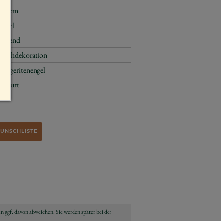
6,5 cm
Engel
stehend
Tischdekoration
Margeritenengel
Geburt
WUNSCHLISTE
n ggf. davon abweichen. Sie werden später bei der