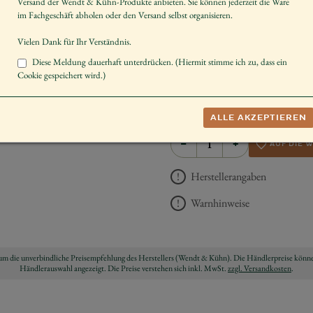
Versand der Wendt & Kühn-Produkte anbieten. Sie können jederzeit die Ware
Größe der Figur / Spieldose
im Fachgeschäft abholen oder den Versand selbst organisieren.
Dekorieren
Vielen Dank für Ihr Verständnis.
Sammeln
Diese Meldung dauerhaft unterdrücken. (Hiermit stimme ich zu, dass ein
Cookie gespeichert wird.)
Schenken
UVP *
33,00 €
ALLE AKZEPTIEREN
−
+
AUF DIE 
Herstellerangaben
Warnhinweise
ch um die unverbindliche Preisempfehlung des Herstellers (Wendt & Kühn). Die Händlerpreise könne
Händlerauswahl angezeigt. Die Preise verstehen sich inkl. MwSt.
zzgl. Versandkosten
.