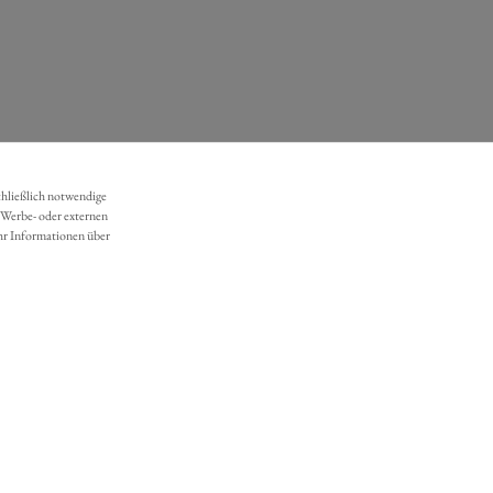
chließlich notwendige
 Werbe- oder externen
hr Informationen über