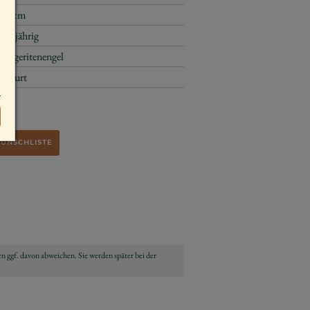
3,5 cm
ganzjährig
Margeritenengel
Geburt
WUNSCHLISTE
n ggf. davon abweichen. Sie werden später bei der