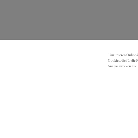
Um unseren Online-Ma
Cookies, die für die 
Analysezwecken. Sie 
DATENSCHUTZ
BARRIEREFREIHEIT
Möchten Sie eine Bestellung widerrufen?
Hier Widerruf mit wenigen Klicks online erreichen