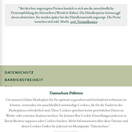
* Bei den hier angezeigten Preisen handelt es sich um die unverbindliche
Preisempfehlung des Herstellers (Wendt & Kühn). Die Händlerpreise können ggf.
davon abweichen. Sie werden später bei der Händlerauswahl angezeigt. Die Preise
verstehen sich inkl. MwSt.
zzgl. Versandkosten
.
DATENSCHUTZ
BARRIEREFREIHEIT
FAQ
Datenschutz-Präferenz
IMPRESSUM
Um unseren Online-Marktplatz für Sie optimal zu gestalten und fortlaufend verbessern zu
können, verwenden wir ausschließlich notwendige Cookies, die für die Funktion des
Möchten Sie eine Bestellung widerrufen?
Marktplatzes erforderlich sind. Diese Cookies speichern keine persönlichen Daten zu
Hier Widerruf mit wenigen Klicks online erreichen
Werbe- oder externen Analysezwecken. Sie können Ihre Cookie-Einstellungen jederzeit in
Ihrem Browser anpassen oder Cookies löschen. Mehr Informationen über diese Dienste und
BESTELLUNG WIDERRUFEN
deren Cookies finden Sie jederzeit im Menüpunkt "Datenschutz".