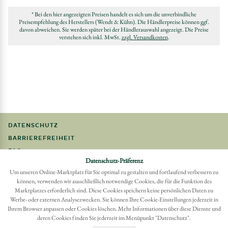
* Bei den hier angezeigten Preisen handelt es sich um die unverbindliche
Preisempfehlung des Herstellers (Wendt & Kühn). Die Händlerpreise können ggf.
davon abweichen. Sie werden später bei der Händlerauswahl angezeigt. Die Preise
verstehen sich inkl. MwSt.
zzgl. Versandkosten
.
DATENSCHUTZ
BARRIEREFREIHEIT
FAQ
Datenschutz-Präferenz
IMPRESSUM
Um unseren Online-Marktplatz für Sie optimal zu gestalten und fortlaufend verbessern zu
können, verwenden wir ausschließlich notwendige Cookies, die für die Funktion des
Möchten Sie eine Bestellung widerrufen?
Marktplatzes erforderlich sind. Diese Cookies speichern keine persönlichen Daten zu
Hier Widerruf mit wenigen Klicks online erreichen
Werbe- oder externen Analysezwecken. Sie können Ihre Cookie-Einstellungen jederzeit in
Ihrem Browser anpassen oder Cookies löschen. Mehr Informationen über diese Dienste und
BESTELLUNG WIDERRUFEN
deren Cookies finden Sie jederzeit im Menüpunkt "Datenschutz".