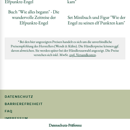
Buch "Wie alles begann" - Die
wundervolle Zeitreise der
Set Minibuch und Figur "Wie der
Elfpunkte-Engel
Engel zu seinen elf Punkten kam"
* Bei den hier angezeigten Preisen handelt es sich um die unverbindliche
Preisempfehlung des Herstellers (Wendt & Kühn). Die Händlerpreise können ggf.
davon abweichen. Sie werden später bei der Händlerauswahl angezeigt. Die Preise
verstehen sich inkl. MwSt.
zzgl. Versandkosten
.
DATENSCHUTZ
BARRIEREFREIHEIT
FAQ
IMPRESSUM
Datenschutz-Präferenz