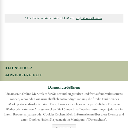
* Die Preise verstehen sich inkl. MwSt.
zzgl. Versandkosten
.
DATENSCHUTZ
BARRIEREFREIHEIT
FAQ
Datenschutz-Präferenz
IMPRESSUM
Um unseren Online-Marktplatz für Sie optimal zu gestalten und fortlaufend verbessern zu
können, verwenden wir ausschließlich notwendige Cookies, die für die Funktion des
Möchten Sie eine Bestellung widerrufen?
Marktplatzes erforderlich sind. Diese Cookies speichern keine persönlichen Daten zu
Hier Widerruf mit wenigen Klicks online erreichen
Werbe- oder externen Analysezwecken. Sie können Ihre Cookie-Einstellungen jederzeit in
Ihrem Browser anpassen oder Cookies löschen. Mehr Informationen über diese Dienste und
BESTELLUNG WIDERRUFEN
deren Cookies finden Sie jederzeit im Menüpunkt "Datenschutz".