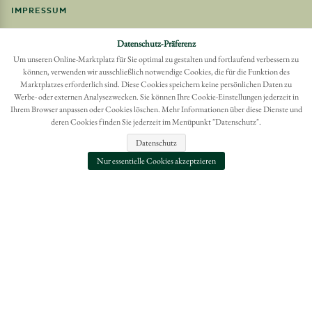
IMPRESSUM
Möchten Sie eine Bestellung widerrufen?
Datenschutz-Präferenz
Hier Widerruf mit wenigen Klicks online erreichen
Um unseren Online-Marktplatz für Sie optimal zu gestalten und fortlaufend verbessern zu
können, verwenden wir ausschließlich notwendige Cookies, die für die Funktion des
BESTELLUNG WIDERRUFEN
Marktplatzes erforderlich sind. Diese Cookies speichern keine persönlichen Daten zu
Werbe- oder externen Analysezwecken. Sie können Ihre Cookie-Einstellungen jederzeit in
Ihrem Browser anpassen oder Cookies löschen. Mehr Informationen über diese Dienste und
deren Cookies finden Sie jederzeit im Menüpunkt "Datenschutz".
Datenschutz
Nur essentielle Cookies akzeptzieren