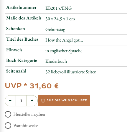
Artikelnummer
EB2015/ENG
Maße des Artikels
30 x 24,5 x 1 cm
Schenken
Geburtstag
Titel des Buches
How the Angel got...
Hinweis
in englischer Sprache
Buch-Kategorie
Kinderbuch
Seitenzahl
32 liebevoll illustrierte Seiten
UVP *
31,60 €
−
+
AUF DIE WUNSCHLISTE
Herstellerangaben
Warnhinweise