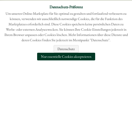
Möchten Sie eine Bestellung widerrufen?
Datenschutz-Präferenz
Hier Widerruf mit wenigen Klicks online erreichen
Um unseren Online-Marktplatz für Sie optimal zu gestalten und fortlaufend verbessern zu
können, verwenden wir ausschließlich notwendige Cookies, die für die Funktion des
BESTELLUNG WIDERRUFEN
Marktplatzes erforderlich sind. Diese Cookies speichern keine persönlichen Daten zu
Werbe- oder externen Analysezwecken. Sie können Ihre Cookie-Einstellungen jederzeit in
Ihrem Browser anpassen oder Cookies löschen. Mehr Informationen über diese Dienste und
deren Cookies finden Sie jederzeit im Menüpunkt "Datenschutz".
Datenschutz
Nur essentielle Cookies akzeptzieren