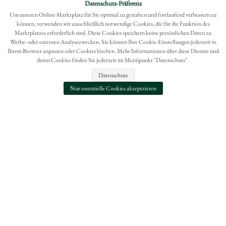
Möchten Sie eine Bestellung widerrufen?
Datenschutz-Präferenz
Hier Widerruf mit wenigen Klicks online erreichen
Um unseren Online-Marktplatz für Sie optimal zu gestalten und fortlaufend verbessern zu
können, verwenden wir ausschließlich notwendige Cookies, die für die Funktion des
BESTELLUNG WIDERRUFEN
Marktplatzes erforderlich sind. Diese Cookies speichern keine persönlichen Daten zu
Werbe- oder externen Analysezwecken. Sie können Ihre Cookie-Einstellungen jederzeit in
Ihrem Browser anpassen oder Cookies löschen. Mehr Informationen über diese Dienste und
deren Cookies finden Sie jederzeit im Menüpunkt "Datenschutz".
Datenschutz
Nur essentielle Cookies akzeptzieren