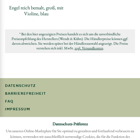
Engel reich bemalt, groß, mit
Violine, blau
* Bei den hier angezeigten Preisen handelt es sich um die unverbindliche
Preisempfehlung des Herstellers (Wendt & Kühn). Die Händlerpreise können ggf.
davon abweichen. Sie werden später bei der Händlerauswahl angezeigt. Die Preise
verstehen sich inkl. MwSt.
zzgl. Versandkosten
.
DATENSCHUTZ
BARRIEREFREIHEIT
FAQ
IMPRESSUM
Möchten Sie eine Bestellung widerrufen?
Datenschutz-Präferenz
Hier Widerruf mit wenigen Klicks online erreichen
Um unseren Online-Marktplatz für Sie optimal zu gestalten und fortlaufend verbessern zu
können, verwenden wir ausschließlich notwendige Cookies, die für die Funktion des
BESTELLUNG WIDERRUFEN