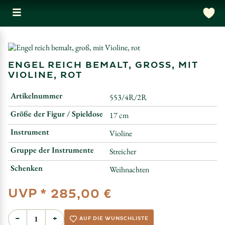
ENGEL REICH BEMALT, GROSS, MIT V
IOLINE, ROT
Artikelnummer
553/4R/2R
Größe der Figur / Spieldose
17 cm
Instrument
Violine
Gruppe der Instrumente
Streicher
Schenken
Weihnachten
UVP *
285,00 €
−
+
AUF DIE WUNSCHLISTE