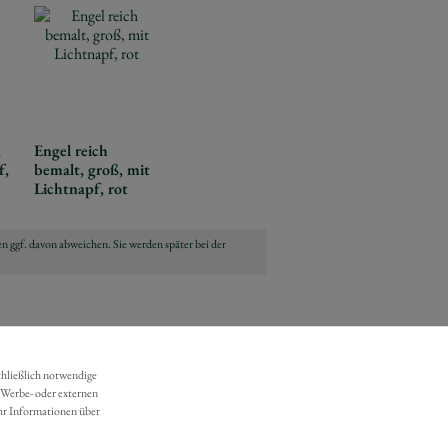
,
Engel reich
f,
bemalt, groß, mit
Lichtnapf, rot
n ggf. davon abweichen. Sie werden später bei der
chließlich notwendige
 Werbe- oder externen
hr Informationen über