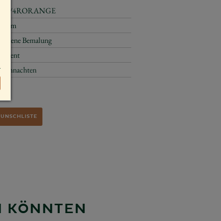
553/4RORANGE
17 cm
goldene Bemalung
Advent
Weihnachten
€
WUNSCHLISTE
EN KÖNNTEN