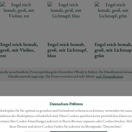
Engel reich bemalt,
Engel reich bemalt,
Engel reich bemalt
groß, mit Violine,
groß, mit Lichtnapf,
groß, mit Lichtnap
rot
blau
grün
ch um die unverbindliche Preisempfehlung des Herstellers (Wendt & Kühn). Die Händlerpreise könne
Händlerauswahl angezeigt. Die Preise verstehen sich inkl. MwSt.
zzgl. Versandkosten
.
Datenschutz-Präferenz
rktplatz für Sie optimal zu gestalten und fortlaufend verbessern zu können, verwenden wir auss
Funktion des Marktplatzes erforderlich sind. Diese Cookies speichern keine persönlichen Daten zu
können Ihre Cookie-Einstellungen jederzeit in Ihrem Browser anpassen oder Cookies löschen. Me
diese Dienste und deren Cookies finden Sie jederzeit im Menüpunkt "Datenschutz".