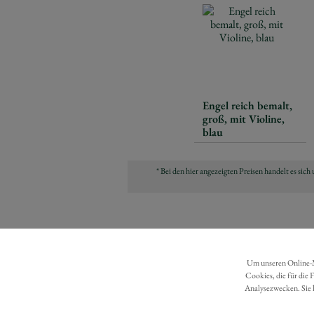
Engel reich bemalt,
groß, mit Violine,
blau
* Bei den hier angezeigten Preisen handelt es si
Um unseren Online-Ma
Cookies, die für die 
Analysezwecken. Sie 