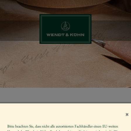
ENGEL REIC
GROSS, MIT L
RANGE, LET
Bitte beachten Sie, dass nicht alle autorisierten Fachhändler einen EU-weiten