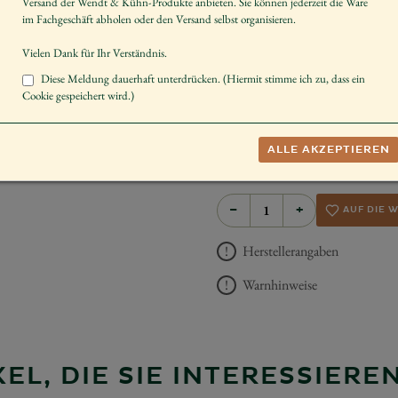
Versand der Wendt & Kühn-Produkte anbieten. Sie können jederzeit die Ware
Artikelnummer
im Fachgeschäft abholen oder den Versand selbst organisieren.
Größe der Figur / Spieldose
Vielen Dank für Ihr Verständnis.
Art der Bemalung
Diese Meldung dauerhaft unterdrücken. (Hiermit stimme ich zu, dass ein
Cookie gespeichert wird.)
Dekorieren
Schenken
ALLE AKZEPTIEREN
UVP *
349,00 
−
+
AUF DIE 
Herstellerangaben
Warnhinweise
EL, DIE SIE INTERESSIER