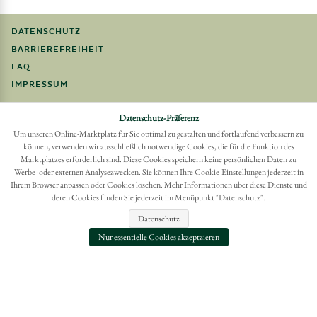
DATENSCHUTZ
BARRIEREFREIHEIT
FAQ
IMPRESSUM
Möchten Sie eine Bestellung widerrufen?
Datenschutz-Präferenz
Hier Widerruf mit wenigen Klicks online erreichen
Um unseren Online-Marktplatz für Sie optimal zu gestalten und fortlaufend verbessern zu
können, verwenden wir ausschließlich notwendige Cookies, die für die Funktion des
BESTELLUNG WIDERRUFEN
Marktplatzes erforderlich sind. Diese Cookies speichern keine persönlichen Daten zu
Werbe- oder externen Analysezwecken. Sie können Ihre Cookie-Einstellungen jederzeit in
Ihrem Browser anpassen oder Cookies löschen. Mehr Informationen über diese Dienste und
deren Cookies finden Sie jederzeit im Menüpunkt "Datenschutz".
Datenschutz
Nur essentielle Cookies akzeptzieren