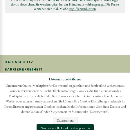
davon abweichen. Sie werden später bei der Händlerauswahl angezeigt. Die Preise
verstehen sich inkl. MwSt.
zzgl. Versandkosten
.
DATENSCHUTZ
BARRIEREFREIHEIT
FAQ
Datenschutz-Präferenz
IMPRESSUM
Um unseren Online-Marktplatz für Sie optimal zu gestalten und fortlaufend verbessern zu
können, verwenden wir ausschließlich notwendige Cookies, die für die Funktion des
Marktplatzes erforderlich sind. Diese Cookies speichern keine persönlichen Daten zu
Möchten Sie eine Bestellung widerrufen?
Werbe- oder externen Analysezwecken. Sie können Ihre Cookie-Einstellungen jederzeit in
Hier Widerruf mit wenigen Klicks online erreichen
Ihrem Browser anpassen oder Cookies löschen. Mehr Informationen über diese Dienste und
BESTELLUNG WIDERRUFEN
deren Cookies finden Sie jederzeit im Menüpunkt "Datenschutz".
Datenschutz
Nur essentielle Cookies akzeptzieren