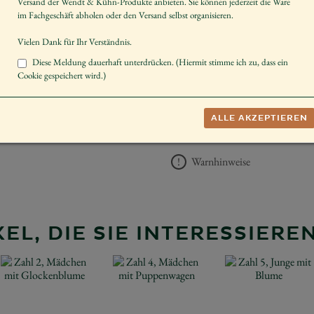
Versand der Wendt & Kühn-Produkte anbieten. Sie können jederzeit die Ware
Größe der Figur / Spieldose
im Fachgeschäft abholen oder den Versand selbst organisieren.
Schenken
Vielen Dank für Ihr Verständnis.
Diese Meldung dauerhaft unterdrücken. (Hiermit stimme ich zu, dass ein
UVP *
138,00 €
Cookie gespeichert wird.)
−
+
AUF DIE 
ALLE AKZEPTIEREN
Herstellerangaben
Warnhinweise
EL, DIE SIE INTERESSIER