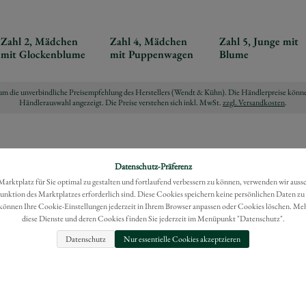
Zahl 2, Mädchen
Zahl 4, Mädchen
Zahl 5, Junge mit
mit Glockenblume
mit Puppenwagen
Blume
ch um die unverbindliche Preisempfehlung des Herstellers (Wendt & Kühn). Die Händlerpreise könne
Händlerauswahl angezeigt. Die Preise verstehen sich inkl. MwSt.
zzgl. Versandkosten
.
Datenschutz-Präferenz
rktplatz für Sie optimal zu gestalten und fortlaufend verbessern zu können, verwenden wir auss
Funktion des Marktplatzes erforderlich sind. Diese Cookies speichern keine persönlichen Daten zu
können Ihre Cookie-Einstellungen jederzeit in Ihrem Browser anpassen oder Cookies löschen. Me
diese Dienste und deren Cookies finden Sie jederzeit im Menüpunkt "Datenschutz".
Datenschutz
Nur essentielle Cookies akzeptzieren
FAQ
IMPRESSUM