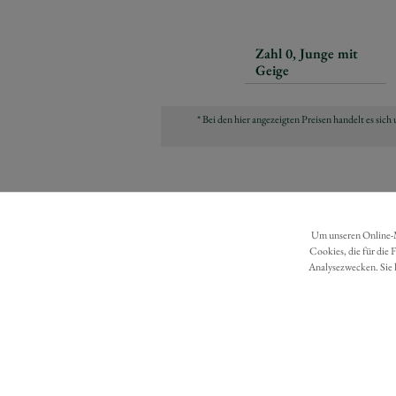
Zahl 0, Junge mit
Geige
* Bei den hier angezeigten Preisen handelt es si
Um unseren Online-Ma
Cookies, die für die 
Analysezwecken. Sie 
DATENSCHUTZ
BARRIEREFREIHEIT