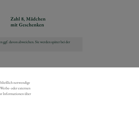
Zahl 8, Mädchen
mit Geschenken
n ggf. davon abweichen. Sie werden später bei der
chließlich notwendige
 Werbe- oder externen
hr Informationen über