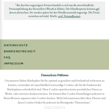
* Bei den hier angezeigten Preisen handelt es sich um die unverbindliche
Preisempfehlung des Herstellers (Wendt & Kühn). Die Händlerpreise können ggf.
davon abweichen. Sie werden später bei der Händlerauswahl angezeigt. Die Preise
verstehen sich inkl. MwSt.
zzgl. Versandkosten
.
DATENSCHUTZ
BARRIEREFREIHEIT
FAQ
IMPRESSUM
Möchten Sie eine Bestellung widerrufen?
Datenschutz-Präferenz
Hier Widerruf mit wenigen Klicks online erreichen
Um unseren Online-Marktplatz für Sie optimal zu gestalten und fortlaufend verbessern zu
können, verwenden wir ausschließlich notwendige Cookies, die für die Funktion des
BESTELLUNG WIDERRUFEN
Marktplatzes erforderlich sind. Diese Cookies speichern keine persönlichen Daten zu
Werbe- oder externen Analysezwecken. Sie können Ihre Cookie-Einstellungen jederzeit in
Ihrem Browser anpassen oder Cookies löschen. Mehr Informationen über diese Dienste und
deren Cookies finden Sie jederzeit im Menüpunkt "Datenschutz".