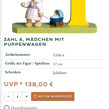
ZAHL 4, MÄDCHEN MIT
PUPPENWAGEN
Artikelnummer
5330/4
Größe der Figur / Spieldose
17 cm
Schenken
Jubiläum
UVP *
138,00 €
−
+
AUF DIE WUNSCHLISTE
Herstellerangaben