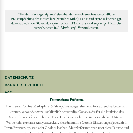
* Bei den hier angezeigten Preisen handelt es sich um die unverbindliche
Preisempfehlung des Herstellers (Wendt & Kühn). Die Händlerpreise können ggf.
davon abweichen. Sie werden später bei der Händlerauswahl angezeigt. Die Preise
verstehen sich inkl. MwSt.
zzgl. Versandkosten
.
DATENSCHUTZ
BARRIEREFREIHEIT
FAQ
Datenschutz-Präferenz
IMPRESSUM
Um unseren Online-Marktplatz für Sie optimal zu gestalten und fortlaufend verbessern zu
können, verwenden wir ausschließlich notwendige Cookies, die für die Funktion des
Möchten Sie eine Bestellung widerrufen?
Marktplatzes erforderlich sind. Diese Cookies speichern keine persönlichen Daten zu
Hier Widerruf mit wenigen Klicks online erreichen
Werbe- oder externen Analysezwecken. Sie können Ihre Cookie-Einstellungen jederzeit in
BESTELLUNG WIDERRUFEN
Ihrem Browser anpassen oder Cookies löschen. Mehr Informationen über diese Dienste und