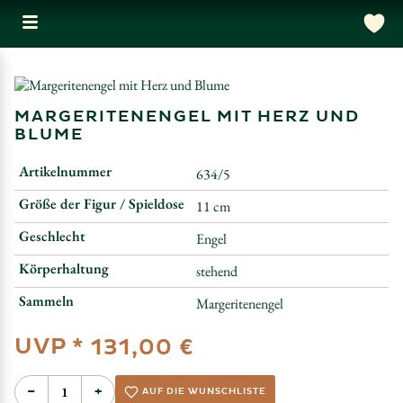
MARGERITENENGEL MIT HERZ UND
BLUME
Artikelnummer
634/5
Größe der Figur / Spieldose
11 cm
Geschlecht
Engel
Körperhaltung
stehend
Sammeln
Margeritenengel
UVP *
131,00 €
−
+
AUF DIE WUNSCHLISTE