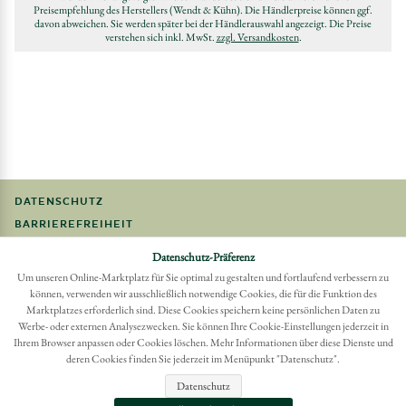
Preisempfehlung des Herstellers (Wendt & Kühn). Die Händlerpreise können ggf.
davon abweichen. Sie werden später bei der Händlerauswahl angezeigt. Die Preise
verstehen sich inkl. MwSt.
zzgl. Versandkosten
.
DATENSCHUTZ
BARRIEREFREIHEIT
FAQ
Datenschutz-Präferenz
IMPRESSUM
Um unseren Online-Marktplatz für Sie optimal zu gestalten und fortlaufend verbessern zu
können, verwenden wir ausschließlich notwendige Cookies, die für die Funktion des
Marktplatzes erforderlich sind. Diese Cookies speichern keine persönlichen Daten zu
Möchten Sie eine Bestellung widerrufen?
Werbe- oder externen Analysezwecken. Sie können Ihre Cookie-Einstellungen jederzeit in
Hier Widerruf mit wenigen Klicks online erreichen
Ihrem Browser anpassen oder Cookies löschen. Mehr Informationen über diese Dienste und
BESTELLUNG WIDERRUFEN
deren Cookies finden Sie jederzeit im Menüpunkt "Datenschutz".
Datenschutz