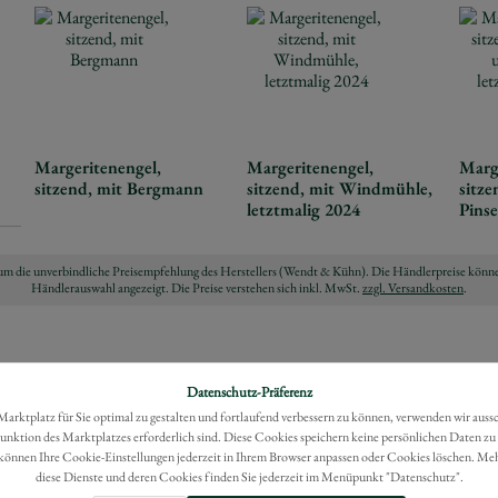
Margeritenengel,
Margeritenengel,
Marg
sitzend, mit Bergmann
sitzend, mit Windmühle,
sitze
letztmalig 2024
Pinse
ch um die unverbindliche Preisempfehlung des Herstellers (Wendt & Kühn). Die Händlerpreise könne
Händlerauswahl angezeigt. Die Preise verstehen sich inkl. MwSt.
zzgl. Versandkosten
.
Datenschutz-Präferenz
rktplatz für Sie optimal zu gestalten und fortlaufend verbessern zu können, verwenden wir auss
Funktion des Marktplatzes erforderlich sind. Diese Cookies speichern keine persönlichen Daten zu
können Ihre Cookie-Einstellungen jederzeit in Ihrem Browser anpassen oder Cookies löschen. Me
diese Dienste und deren Cookies finden Sie jederzeit im Menüpunkt "Datenschutz".