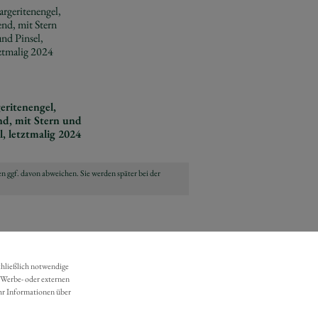
eritenengel,
nd, mit Stern und
l, letztmalig 2024
n ggf. davon abweichen. Sie werden später bei der
chließlich notwendige
 Werbe- oder externen
hr Informationen über