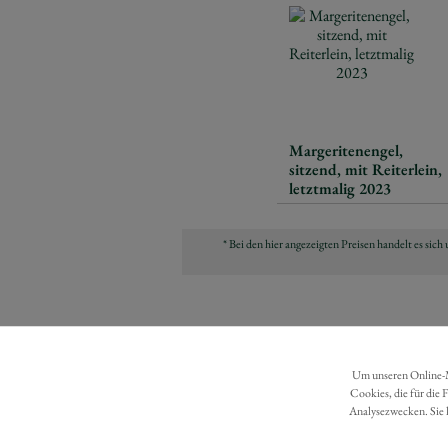
Margeritenengel,
sitzend, mit Reiterlein,
letztmalig 2023
* Bei den hier angezeigten Preisen handelt es si
Um unseren Online-Ma
Cookies, die für die 
Analysezwecken. Sie 