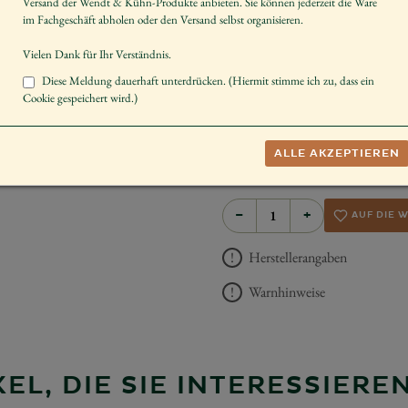
Versand der Wendt & Kühn-Produkte anbieten. Sie können jederzeit die Ware
Artikelnummer
im Fachgeschäft abholen oder den Versand selbst organisieren.
Größe der Figur / Spieldose
Vielen Dank für Ihr Verständnis.
Geschlecht
Diese Meldung dauerhaft unterdrücken. (Hiermit stimme ich zu, dass ein
Cookie gespeichert wird.)
Dekorieren
Sammeln
ALLE AKZEPTIEREN
UVP *
50,00 €
−
+
AUF DIE 
Herstellerangaben
Warnhinweise
EL, DIE SIE INTERESSIER