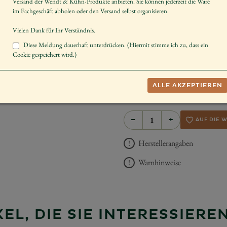
Versand der Wendt & Kühn-Produkte anbieten. Sie können jederzeit die Ware
Artikelnummer
im Fachgeschäft abholen oder den Versand selbst organisieren.
Größe der Figur / Spieldose
Vielen Dank für Ihr Verständnis.
Geschlecht
Diese Meldung dauerhaft unterdrücken. (Hiermit stimme ich zu, dass ein
Cookie gespeichert wird.)
Dekorieren
Sammeln
ALLE AKZEPTIEREN
UVP *
50,40 €
−
+
AUF DIE 
Herstellerangaben
Warnhinweise
EL, DIE SIE INTERESSIER