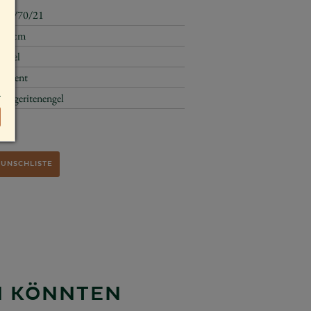
634/70/21
4,5 cm
Engel
Advent
Margeritenengel
WUNSCHLISTE
EN KÖNNTEN