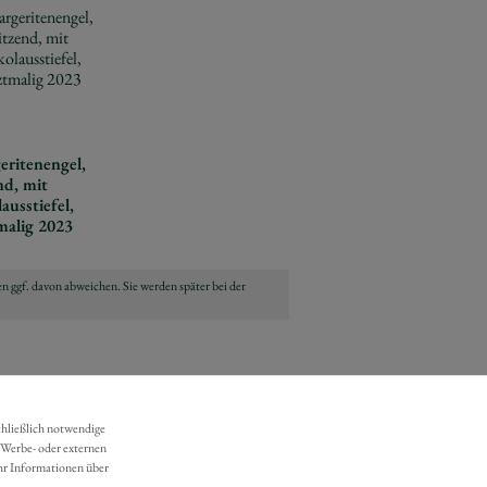
eritenengel,
nd, mit
ausstiefel,
malig 2023
n ggf. davon abweichen. Sie werden später bei der
chließlich notwendige
 Werbe- oder externen
hr Informationen über