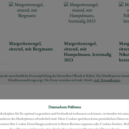
Margeritenengel,
Margeritenengel,
Marg
sitzend, mit Bergmann
sitzend, mit
sitze
Hampelmann, letztmalig
Nikol
2023
letzt
ch um die unverbindliche Preisempfehlung des Herstellers (Wendt & Kühn). Die Händlerpreise könne
Händlerauswahl angezeigt. Die Preise verstehen sich inkl. MwSt.
zzgl. Versandkosten
.
Datenschutz-Präferenz
rktplatz für Sie optimal zu gestalten und fortlaufend verbessern zu können, verwenden wir auss
Funktion des Marktplatzes erforderlich sind. Diese Cookies speichern keine persönlichen Daten zu
können Ihre Cookie-Einstellungen jederzeit in Ihrem Browser anpassen oder Cookies löschen. Me