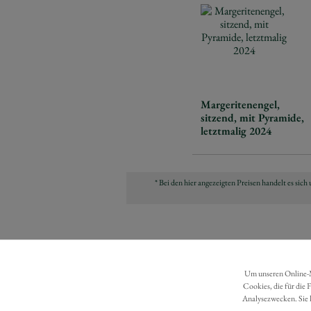
Margeritenengel,
sitzend, mit Pyramide,
letztmalig 2024
* Bei den hier angezeigten Preisen handelt es si
Um unseren Online-Ma
Cookies, die für die 
Analysezwecken. Sie 