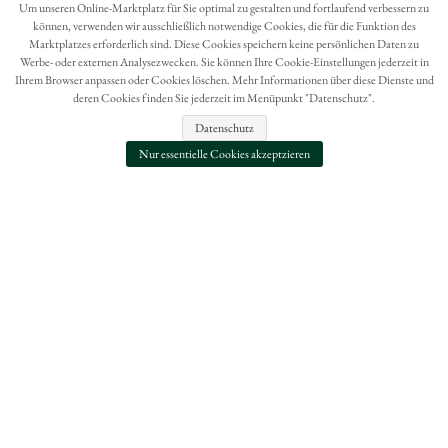
Hier Widerruf mit wenigen Klicks online erreichen
Um unseren Online-Marktplatz für Sie optimal zu gestalten und fortlaufend verbessern zu
können, verwenden wir ausschließlich notwendige Cookies, die für die Funktion des
BESTELLUNG WIDERRUFEN
Marktplatzes erforderlich sind. Diese Cookies speichern keine persönlichen Daten zu
Werbe- oder externen Analysezwecken. Sie können Ihre Cookie-Einstellungen jederzeit in
Ihrem Browser anpassen oder Cookies löschen. Mehr Informationen über diese Dienste und
deren Cookies finden Sie jederzeit im Menüpunkt "Datenschutz".
Datenschutz
Nur essentielle Cookies akzeptzieren