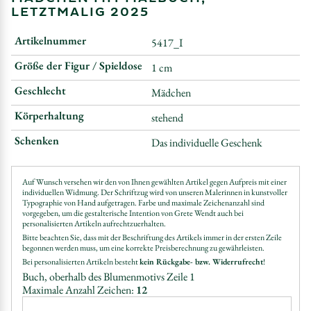
LETZTMALIG 2025
Artikelnummer
5417_I
Größe der Figur / Spieldose
1 cm
Geschlecht
Mädchen
Körperhaltung
stehend
Schenken
Das individuelle Geschenk
Auf Wunsch versehen wir den von Ihnen gewählten Artikel gegen Aufpreis mit einer
individuellen Widmung. Der Schriftzug wird von unseren Malerinnen in kunstvoller
Typographie von Hand aufgetragen. Farbe und maximale Zeichenanzahl sind
vorgegeben, um die gestalterische Intention von Grete Wendt auch bei
personalisierten Artikeln aufrechtzuerhalten.
Bitte beachten Sie, dass mit der Beschriftung des Artikels immer in der ersten Zeile
begonnen werden muss, um eine korrekte Preisberechnung zu gewährleisten.
Bei personalisierten Artikeln besteht
kein Rückgabe- bzw. Widerrufrecht
!
Buch, oberhalb des Blumenmotivs Zeile 1
Maximale Anzahl Zeichen:
12