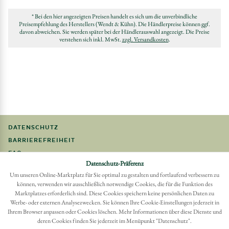
* Bei den hier angezeigten Preisen handelt es sich um die unverbindliche
Preisempfehlung des Herstellers (Wendt & Kühn). Die Händlerpreise können ggf.
davon abweichen. Sie werden später bei der Händlerauswahl angezeigt. Die Preise
verstehen sich inkl. MwSt.
zzgl. Versandkosten
.
DATENSCHUTZ
BARRIEREFREIHEIT
FAQ
Datenschutz-Präferenz
IMPRESSUM
Um unseren Online-Marktplatz für Sie optimal zu gestalten und fortlaufend verbessern zu
können, verwenden wir ausschließlich notwendige Cookies, die für die Funktion des
Möchten Sie eine Bestellung widerrufen?
Marktplatzes erforderlich sind. Diese Cookies speichern keine persönlichen Daten zu
Hier Widerruf mit wenigen Klicks online erreichen
Werbe- oder externen Analysezwecken. Sie können Ihre Cookie-Einstellungen jederzeit in
Ihrem Browser anpassen oder Cookies löschen. Mehr Informationen über diese Dienste und
BESTELLUNG WIDERRUFEN
deren Cookies finden Sie jederzeit im Menüpunkt "Datenschutz".