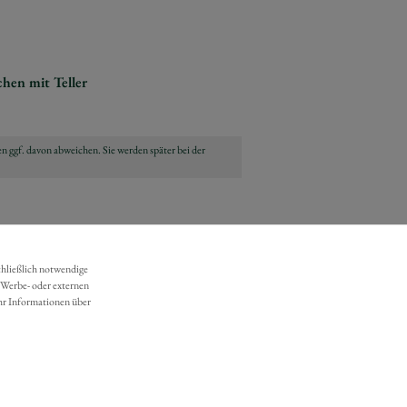
hen mit Teller
n ggf. davon abweichen. Sie werden später bei der
chließlich notwendige
 Werbe- oder externen
hr Informationen über