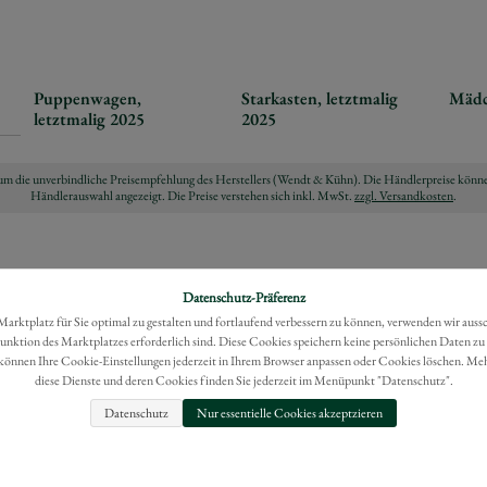
Puppenwagen,
Starkasten, letztmalig
Mädc
letztmalig 2025
2025
ch um die unverbindliche Preisempfehlung des Herstellers (Wendt & Kühn). Die Händlerpreise könne
Händlerauswahl angezeigt. Die Preise verstehen sich inkl. MwSt.
zzgl. Versandkosten
.
Datenschutz-Präferenz
rktplatz für Sie optimal zu gestalten und fortlaufend verbessern zu können, verwenden wir auss
Funktion des Marktplatzes erforderlich sind. Diese Cookies speichern keine persönlichen Daten zu
können Ihre Cookie-Einstellungen jederzeit in Ihrem Browser anpassen oder Cookies löschen. Me
diese Dienste und deren Cookies finden Sie jederzeit im Menüpunkt "Datenschutz".
Datenschutz
Nur essentielle Cookies akzeptzieren