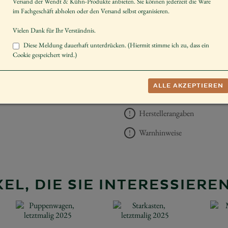
Versand der Wendt & Kühn-Produkte anbieten. Sie können jederzeit die Ware
Geschlecht
im Fachgeschäft abholen oder den Versand selbst organisieren.
Dekorieren
Vielen Dank für Ihr Verständnis.
Schenken
Diese Meldung dauerhaft unterdrücken. (Hiermit stimme ich zu, dass ein
Cookie gespeichert wird.)
UVP *
58,00 €
ALLE AKZEPTIEREN
−
+
AUF DIE 
Herstellerangaben
Warnhinweise
EL, DIE SIE INTERESSIER