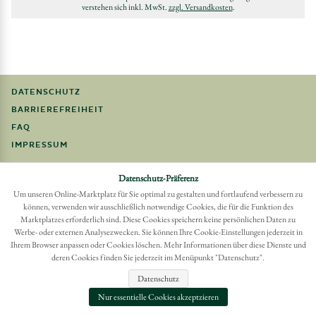
verstehen sich inkl. MwSt.
zzgl. Versandkosten
.
DATENSCHUTZ
BARRIEREFREIHEIT
FAQ
IMPRESSUM
Möchten Sie eine Bestellung widerrufen?
Datenschutz-Präferenz
Hier Widerruf mit wenigen Klicks online erreichen
Um unseren Online-Marktplatz für Sie optimal zu gestalten und fortlaufend verbessern zu
können, verwenden wir ausschließlich notwendige Cookies, die für die Funktion des
BESTELLUNG WIDERRUFEN
Marktplatzes erforderlich sind. Diese Cookies speichern keine persönlichen Daten zu
Werbe- oder externen Analysezwecken. Sie können Ihre Cookie-Einstellungen jederzeit in
Ihrem Browser anpassen oder Cookies löschen. Mehr Informationen über diese Dienste und
deren Cookies finden Sie jederzeit im Menüpunkt "Datenschutz".
Datenschutz
Nur essentielle Cookies akzeptzieren