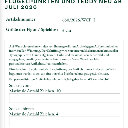
FLÜGELPUNKTEN UND TEDDY NEU AB
JULI 2026
Artikelnummer
650/2026/WCF_I
Größe der Figur / Spieldose
6 cm
Auf Wunsch versehen wir den von Ihnen gewählten Artikel gegen Aufpreis mit einer
individuellen Widmung. Der Schriftzug wird von unseren Malerinnen in kunstvoller
Typographie von Hand aufgetragen. Farbe und maximale Zeichenanzahl sind
vorgegeben, um die gestalterische Intention von Grete Wendt auch bei
personalisierten Artikeln aufrechtzuerhalten.
Bitte beachten Sie, dass mit der Beschriftung des Artikels immer in der ersten Zeile
begonnen werden muss, um eine korrekte Preisberechnung zu gewährleisten.
Bei personalisierten Artikeln besteht
kein Rückgabe- bzw. Widerrufrecht
!
Sockel, vorn
Maximale Anzahl Zeichen:
10
Sockel, hinten
Maximale Anzahl Zeichen:
4