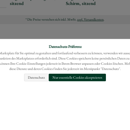
sitzend
Schirm, sitzend
* Die Preise verstehen sich inkl. MwSt.
zzgl. Versandkosten
.
Datenschutz-Präferenz
rktplatz für Sie optimal zu gestalten und fortlaufend verbessern zu können, verwenden wir auss
Funktion des Marktplatzes erforderlich sind. Diese Cookies speichern keine persönlichen Daten zu
können Ihre Cookie-Einstellungen jederzeit in Ihrem Browser anpassen oder Cookies löschen. Me
diese Dienste und deren Cookies finden Sie jederzeit im Menüpunkt "Datenschutz".
Datenschutz
Nur essentielle Cookies akzeptzieren
FAQ
IMPRESSUM
BESTELLUNG WIDERRUFEN