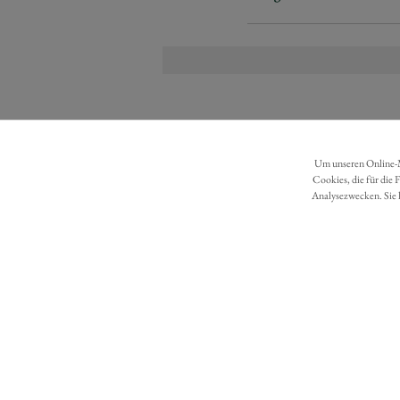
Um unseren Online-Ma
Cookies, die für die 
Analysezwecken. Sie 
DATENSCHUTZ
BARRIEREFREIHEIT
Möchten Sie eine Bestellung widerrufen?
Hier Widerruf mit wenigen Klicks online erreichen