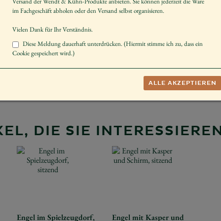
Versand der Wendt & Kühn-Produkte anbieten. Sie können jederzeit die Ware
Hinweis
Nur über W
im Fachgeschäft abholen oder den Versand selbst organisieren.
Vielen Dank für Ihr Verständnis.
*
11,50 €
Diese Meldung dauerhaft unterdrücken. (Hiermit stimme ich zu, dass ein
Cookie gespeichert wird.)
−
+
AUF DIE 
Herstellerangaben
ALLE AKZEPTIEREN
EL, DIE SIE INTERESSIER
Engel im Spielzeugdorf,
Engel mit Kasper und