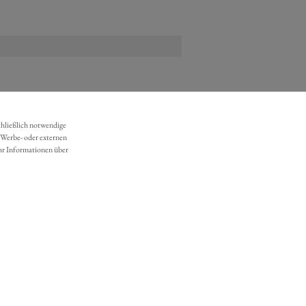
chließlich notwendige
 Werbe- oder externen
hr Informationen über