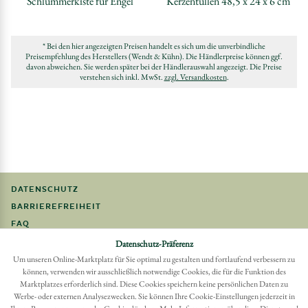
Schlummerkiste für Engel
Kerzentüllen 48,5 x 24 x 6 cm
* Bei den hier angezeigten Preisen handelt es sich um die unverbindliche
Preisempfehlung des Herstellers (Wendt & Kühn). Die Händlerpreise können ggf.
davon abweichen. Sie werden später bei der Händlerauswahl angezeigt. Die Preise
verstehen sich inkl. MwSt.
zzgl. Versandkosten
.
DATENSCHUTZ
BARRIEREFREIHEIT
FAQ
IMPRESSUM
Datenschutz-Präferenz
Um unseren Online-Marktplatz für Sie optimal zu gestalten und fortlaufend verbessern zu
können, verwenden wir ausschließlich notwendige Cookies, die für die Funktion des
Möchten Sie eine Bestellung widerrufen?
Marktplatzes erforderlich sind. Diese Cookies speichern keine persönlichen Daten zu
Hier Widerruf mit wenigen Klicks online erreichen
Werbe- oder externen Analysezwecken. Sie können Ihre Cookie-Einstellungen jederzeit in
BESTELLUNG WIDERRUFEN