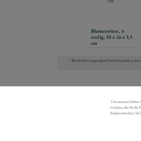
Blumenwiese, 3-
stufig, 50 x 26 x 5,5
cm
* Bei den hier angezeigten Preisen handelt es si
Um unseren Online-Ma
Cookies, die für die 
Analysezwecken. Sie 