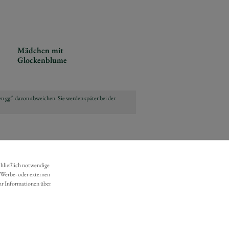
Mädchen mit
Glockenblume
n ggf. davon abweichen. Sie werden später bei der
chließlich notwendige
 Werbe- oder externen
hr Informationen über