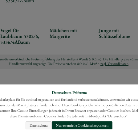
Vogel für
Mädchen mit
Junge mit
Laubbaum 5302/6,
Margerite
Schlüsselblume
5336/4ABaum
ch um die unverbindliche Preisempfehlung des Herstellers (Wendt & Kühn). Die Händlerpreise könne
Händlerauswahl angezeigt. Die Preise verstehen sich inkl. MwSt.
zzgl. Versandkosten
.
Datenschutz-Präferenz
rktplatz für Sie optimal zu gestalten und fortlaufend verbessern zu können, verwenden wir auss
Funktion des Marktplatzes erforderlich sind. Diese Cookies speichern keine persönlichen Daten zu
können Ihre Cookie-Einstellungen jederzeit in Ihrem Browser anpassen oder Cookies löschen. Me
diese Dienste und deren Cookies finden Sie jederzeit im Menüpunkt "Datenschutz".
Datenschutz
Nur essentielle Cookies akzeptzieren