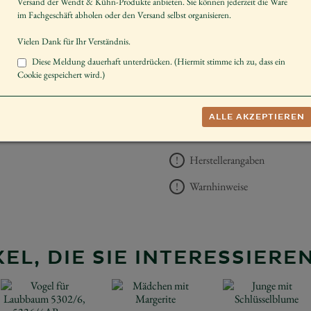
Versand der Wendt & Kühn-Produkte anbieten. Sie können jederzeit die Ware
Art der Bäume
im Fachgeschäft abholen oder den Versand selbst organisieren.
Hinweis
Vielen Dank für Ihr Verständnis.
Diese Meldung dauerhaft unterdrücken. (Hiermit stimme ich zu, dass ein
Cookie gespeichert wird.)
UVP *
89,00 €
ALLE AKZEPTIEREN
−
+
AUF DIE 
Herstellerangaben
Warnhinweise
EL, DIE SIE INTERESSIER