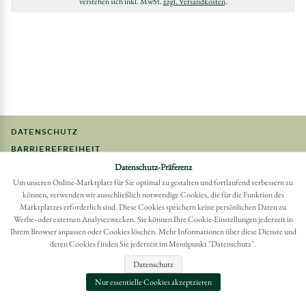
verstehen sich inkl. MwSt.
zzgl. Versandkosten
.
DATENSCHUTZ
BARRIEREFREIHEIT
Datenschutz-Präferenz
FAQ
Um unseren Online-Marktplatz für Sie optimal zu gestalten und fortlaufend verbessern zu
IMPRESSUM
können, verwenden wir ausschließlich notwendige Cookies, die für die Funktion des
Marktplatzes erforderlich sind. Diese Cookies speichern keine persönlichen Daten zu
Möchten Sie eine Bestellung widerrufen?
Werbe- oder externen Analysezwecken. Sie können Ihre Cookie-Einstellungen jederzeit in
Hier Widerruf mit wenigen Klicks online erreichen
Ihrem Browser anpassen oder Cookies löschen. Mehr Informationen über diese Dienste und
deren Cookies finden Sie jederzeit im Menüpunkt "Datenschutz".
BESTELLUNG WIDERRUFEN
Datenschutz
Nur essentielle Cookies akzeptzieren