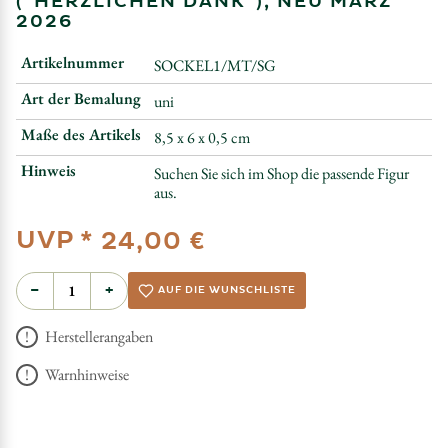
("HERZLICHEN DANK"), NEU MÄRZ
2026
Artikelnummer
SOCKEL1/MT/SG
Art der Bemalung
uni
Maße des Artikels
8,5 x 6 x 0,5 cm
Hinweis
Suchen Sie sich im Shop die passende Figur
aus.
UVP *
24,00 €
−
+
AUF DIE WUNSCHLISTE
Herstellerangaben
Warnhinweise