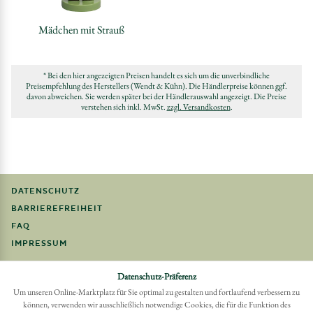
Mädchen mit Strauß
* Bei den hier angezeigten Preisen handelt es sich um die unverbindliche
Preisempfehlung des Herstellers (Wendt & Kühn). Die Händlerpreise können ggf.
davon abweichen. Sie werden später bei der Händlerauswahl angezeigt. Die Preise
verstehen sich inkl. MwSt.
zzgl. Versandkosten
.
DATENSCHUTZ
BARRIEREFREIHEIT
FAQ
IMPRESSUM
Möchten Sie eine Bestellung widerrufen?
Datenschutz-Präferenz
Hier Widerruf mit wenigen Klicks online erreichen
Um unseren Online-Marktplatz für Sie optimal zu gestalten und fortlaufend verbessern zu
können, verwenden wir ausschließlich notwendige Cookies, die für die Funktion des
BESTELLUNG WIDERRUFEN