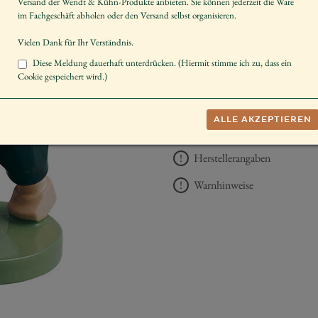
Versand der Wendt & Kühn-Produkte anbieten. Sie können jederzeit die Ware
Größe der Figur / Spieldose
im Fachgeschäft abholen oder den Versand selbst organisieren.
Geschlecht
Vielen Dank für Ihr Verständnis.
Dekorieren
Diese Meldung dauerhaft unterdrücken. (Hiermit stimme ich zu, dass ein
Cookie gespeichert wird.)
UVP *
46,50 €
ALLE AKZEPTIEREN
−
+
AUF DIE 
Herstellerangaben
Warnhinweise