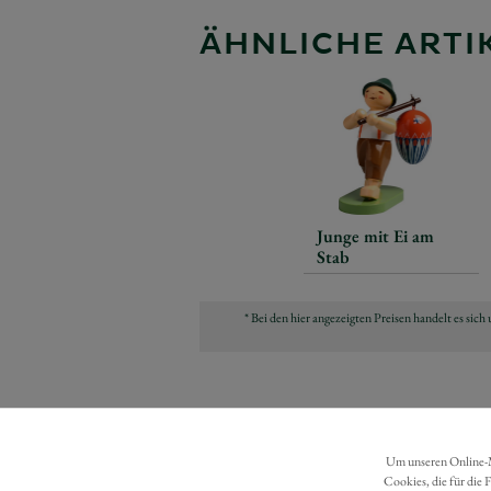
ÄHNLICHE ARTIK
Junge mit Ei am
Stab
* Bei den hier angezeigten Preisen handelt es si
Um unseren Online-Ma
Cookies, die für die 