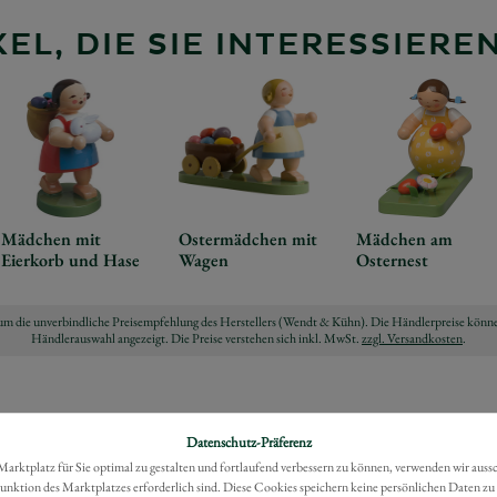
EL, DIE SIE INTERESSIER
Mädchen mit
Ostermädchen mit
Mädchen am
Eierkorb und Hase
Wagen
Osternest
ch um die unverbindliche Preisempfehlung des Herstellers (Wendt & Kühn). Die Händlerpreise könne
Händlerauswahl angezeigt. Die Preise verstehen sich inkl. MwSt.
zzgl. Versandkosten
.
Datenschutz-Präferenz
rktplatz für Sie optimal zu gestalten und fortlaufend verbessern zu können, verwenden wir auss
Funktion des Marktplatzes erforderlich sind. Diese Cookies speichern keine persönlichen Daten zu