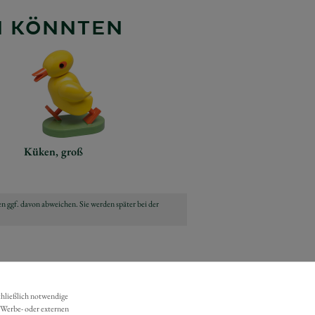
EN KÖNNTEN
Küken, groß
n ggf. davon abweichen. Sie werden später bei der
chließlich notwendige
 Werbe- oder externen