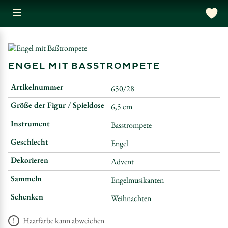
ENGEL MIT BASSTROMPETE
Artikelnummer
650/28
Größe der Figur / Spieldose
6,5 cm
Instrument
Basstrompete
Geschlecht
Engel
Dekorieren
Advent
Sammeln
Engelmusikanten
Schenken
Weihnachten
Haarfarbe kann abweichen