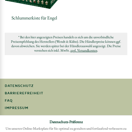
Schlummerkiste für Engel
* Bei den hier angezeigten Preisen handelt es sich um die unverbindliche
Preisempfehlung des Herstellers (Wendt & Kühn). Die Händlerpreise können ggf.
davon abweichen. Sie werden später bei der Händlerauswahl angezeigt. Die Preise
verstehen sich inkl. MwSt.
zzgl. Versandkosten
.
DATENSCHUTZ
BARRIEREFREIHEIT
FAQ
IMPRESSUM
Möchten Sie eine Bestellung widerrufen?
Datenschutz-Präferenz
Hier Widerruf mit wenigen Klicks online erreichen
Um unseren Online-Marktplatz für Sie optimal zu gestalten und fortlaufend verbessern zu