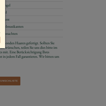
Triangel
Engel
Advent
Engelmusikanten
Weihnachten
e blonden Haaren gefertigt. Sollten Sie
ben wünschen, teilen Sie uns dies bitte im
s mit. Eine Berücksichtigung Ihres
 in jedem Fall garantieren. Wir bitten um
WUNSCHLISTE