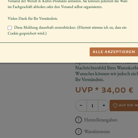
Versand der Wendt & Kühn-Produkte anbieten. Sie können jederzeit die Ware
Instrument
im Fachgeschäft abholen oder den Versand selbst organisieren.
Geschlecht
Vielen Dank für Ihr Verständnis.
Dekorieren
Diese Meldung dauerhaft unterdrücken. (Hiermit stimme ich zu, dass ein
Cookie gespeichert wird.)
Sammeln
Schenken
ALLE AKZEPTIEREN
Diese Figur wird mit braunen sowi
explizit eine dieser beiden Haarfar
Nachrichtenfeld Ihres Warenkorbe
Wunsches können wir jedoch nicht
Ihr Verständnis.
UVP *
34,00 €
−
+
AUF DIE 
Herstellerangaben
Warnhinweise