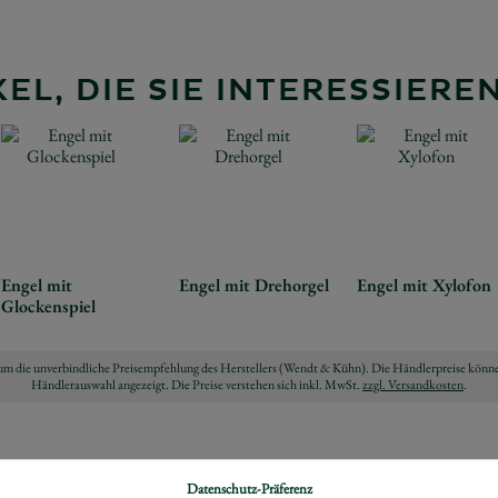
EL, DIE SIE INTERESSIER
Engel mit
Engel mit Drehorgel
Engel mit Xylofon
Glockenspiel
ch um die unverbindliche Preisempfehlung des Herstellers (Wendt & Kühn). Die Händlerpreise könne
Händlerauswahl angezeigt. Die Preise verstehen sich inkl. MwSt.
zzgl. Versandkosten
.
Datenschutz-Präferenz