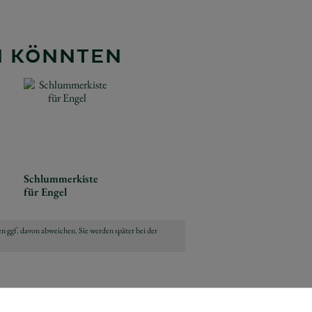
EN KÖNNTEN
Schlummerkiste
für Engel
n ggf. davon abweichen. Sie werden später bei der