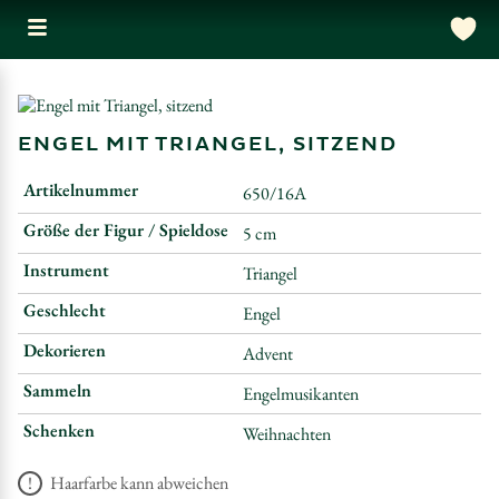
ENGEL MIT TRIANGEL, SITZEND
Artikelnummer
650/16A
Größe der Figur / Spieldose
5 cm
Instrument
Triangel
Geschlecht
Engel
Dekorieren
Advent
Sammeln
Engelmusikanten
Schenken
Weihnachten
Haarfarbe kann abweichen