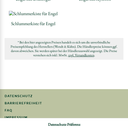
Schlummerkiste für Engel
* Bei den hier angezeigten Preisen handelt es sich um die unverbindliche
Preisempfehlung des Herstellers (Wendt & Kühn). Die Händlerpreise können ggf.
davon abweichen. Sie werden später bei der Händlerauswahl angezeigt. Die Preise
verstehen sich inkl. MwSt.
zzgl. Versandkosten
.
DATENSCHUTZ
BARRIEREFREIHEIT
FAQ
IMPRESSUM
Datenschutz-Präferenz