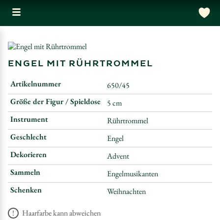
ENGEL MIT RÜHRTROMMEL
Artikelnummer
650/45
Größe der Figur / Spieldose
5 cm
Instrument
Rührtrommel
Geschlecht
Engel
Dekorieren
Advent
Sammeln
Engelmusikanten
Schenken
Weihnachten
Haarfarbe kann abweichen