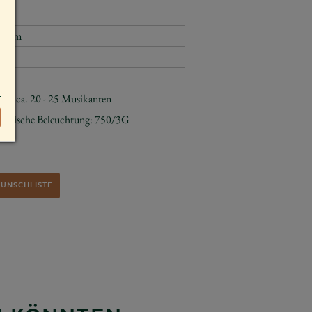
HN
 6 cm
ster
z für ca. 20 - 25 Musikanten
lektrische Beleuchtung: 750/3G
WUNSCHLISTE