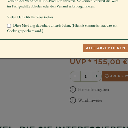
Versand der Wendt & Kühn-Produkte anbieten. Sie können jederzeit die Ware
Artikelnummer
550/B3O
im Fachgeschäft abholen oder den Versand selbst organisieren.
Maße des Artikels
48,5 x 24 x
Vielen Dank für Ihr Verständnis.
Dekorieren
Advent
Diese Meldung dauerhaft unterdrücken. (Hiermit stimme ich zu, dass ein
Cookie gespeichert wird.)
Sammeln
Engelorche
Hinweis
Bietet Plat
ALLE AKZEPTIEREN
Hinweis 2
Passende e
UVP *
155,00 €
−
+
AUF DIE 
Herstellerangaben
Warnhinweise