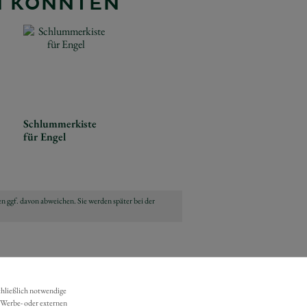
EN KÖNNTEN
Schlummerkiste
für Engel
n ggf. davon abweichen. Sie werden später bei der
chließlich notwendige
 Werbe- oder externen