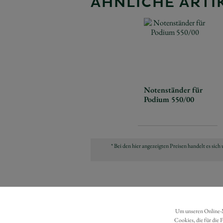
ÄHNLICHE ARTIK
Notenständer für
Podium 550/00
* Bei den hier angezeigten Preisen handelt es si
Um unseren Online-Ma
Cookies, die für die 