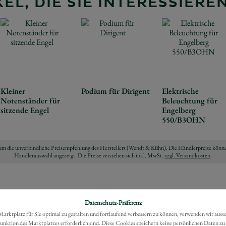
EL, DIE SIE INTERESSIER
Kleiner
Podium für Dirigent
Elektrische
Notenständer für
Beleuchtung für
sitzende Engel
Engelberg
550/B3OHN
ch um die unverbindliche Preisempfehlung des Herstellers (Wendt & Kühn). Die Händlerpreise könne
Händlerauswahl angezeigt. Die Preise verstehen sich inkl. MwSt.
zzgl. Versandkosten
.
Datenschutz-Präferenz
rktplatz für Sie optimal zu gestalten und fortlaufend verbessern zu können, verwenden wir auss
Funktion des Marktplatzes erforderlich sind. Diese Cookies speichern keine persönlichen Daten zu