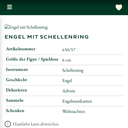
ENGEL MIT SCHELLENRING
Artikelnummer
650/57
Größe der Figur / Spieldose
6 cm
Instrument
Schellenring
Geschlecht
Engel
Dekorieren
Advent
Sammeln
Engelmusikanten
Schenken
Weihnachten
Haarfarbe kann abweichen