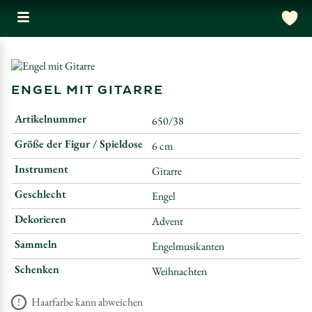
ENGEL MIT GITARRE
Artikelnummer
650/38
Größe der Figur / Spieldose
6 cm
Instrument
Gitarre
Geschlecht
Engel
Dekorieren
Advent
Sammeln
Engelmusikanten
Schenken
Weihnachten
Haarfarbe kann abweichen