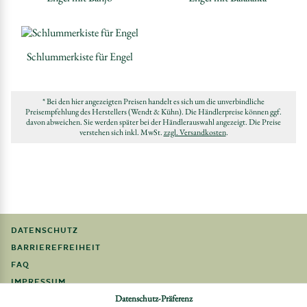
Schlummerkiste für Engel
* Bei den hier angezeigten Preisen handelt es sich um die unverbindliche
Preisempfehlung des Herstellers (Wendt & Kühn). Die Händlerpreise können ggf.
davon abweichen. Sie werden später bei der Händlerauswahl angezeigt. Die Preise
verstehen sich inkl. MwSt.
zzgl. Versandkosten
.
DATENSCHUTZ
BARRIEREFREIHEIT
FAQ
IMPRESSUM
Datenschutz-Präferenz