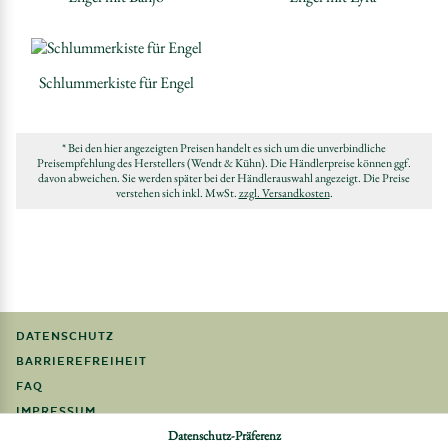
Schlummerkiste für Engel
* Bei den hier angezeigten Preisen handelt es sich um die unverbindliche
Preisempfehlung des Herstellers (Wendt & Kühn). Die Händlerpreise können ggf.
davon abweichen. Sie werden später bei der Händlerauswahl angezeigt. Die Preise
verstehen sich inkl. MwSt.
zzgl. Versandkosten
.
DATENSCHUTZ
BARRIEREFREIHEIT
FAQ
IMPRESSUM
Datenschutz-Präferenz