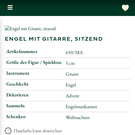
ENGEL MIT GITARRE, SITZEND
Artikelnummer
650/38A
Größe der Figur / Spieldose
5 cm
Instrument
Gitarre
Geschlecht
Engel
Dekorieren
Advent
Sammeln
Engelmusikanten
Schenken
Weihnachten
Haarfarbe kann abweichen