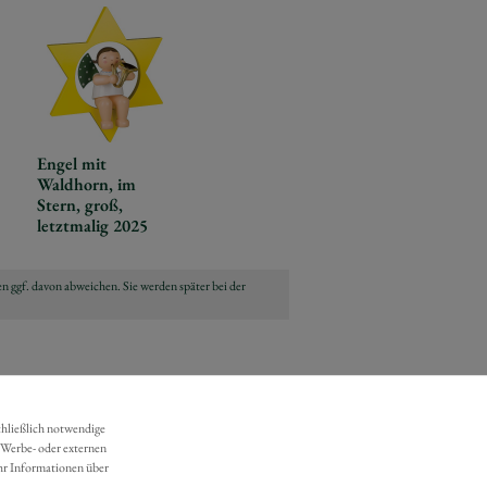
Engel mit
Waldhorn, im
Stern, groß,
letztmalig 2025
n ggf. davon abweichen. Sie werden später bei der
chließlich notwendige
 Werbe- oder externen
hr Informationen über