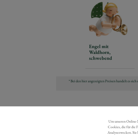
Engel mit
Waldhorn,
schwebend
* Bei den hier angezeigten Preisen handelt es si
Um unseren Online-Ma
Cookies, die für die 
Analysezwecken. Sie 