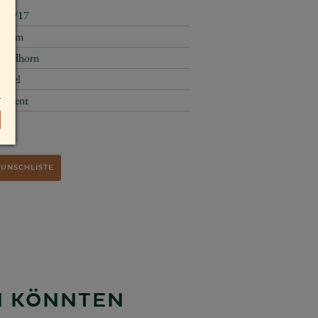
773/17
25 cm
Waldhorn
Engel
Advent
€
WUNSCHLISTE
EN KÖNNTEN