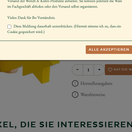
Versand der Wendt & Kühn-Produkte anbieten. Sie können jederzeit die Ware
Artikelnummer
im Fachgeschäft abholen oder den Versand selbst organisieren.
Größe der Figur / Spieldose
Vielen Dank für Ihr Verständnis.
Instrument
Diese Meldung dauerhaft unterdrücken. (Hiermit stimme ich zu, dass ein
Cookie gespeichert wird.)
Geschlecht
Dekorieren
ALLE AKZEPTIEREN
UVP *
359,00 
−
+
AUF DIE 
Herstellerangaben
Warnhinweise
EL, DIE SIE INTERESSIER