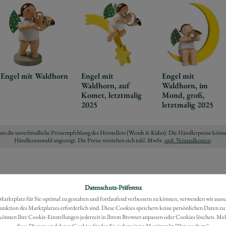
Engel mit Waldhorn
Engel mit
Engel mit
Waldhorn, auf
Waldhorn, im
Komet, letztmalig
Mond, groß,
2025
letztmalig 2025
ch um die unverbindliche Preisempfehlung des Herstellers (Wendt & Kühn). Die Händlerpreise könne
Händlerauswahl angezeigt. Die Preise verstehen sich inkl. MwSt.
zzgl. Versandkosten
.
Datenschutz-Präferenz
rktplatz für Sie optimal zu gestalten und fortlaufend verbessern zu können, verwenden wir auss
Funktion des Marktplatzes erforderlich sind. Diese Cookies speichern keine persönlichen Daten zu
können Ihre Cookie-Einstellungen jederzeit in Ihrem Browser anpassen oder Cookies löschen. Me