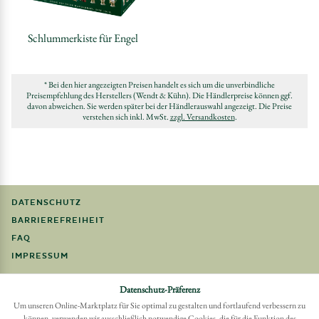
Schlummerkiste für Engel
* Bei den hier angezeigten Preisen handelt es sich um die unverbindliche
Preisempfehlung des Herstellers (Wendt & Kühn). Die Händlerpreise können ggf.
davon abweichen. Sie werden später bei der Händlerauswahl angezeigt. Die Preise
verstehen sich inkl. MwSt.
zzgl. Versandkosten
.
DATENSCHUTZ
BARRIEREFREIHEIT
FAQ
IMPRESSUM
Möchten Sie eine Bestellung widerrufen?
Datenschutz-Präferenz
Hier Widerruf mit wenigen Klicks online erreichen
Um unseren Online-Marktplatz für Sie optimal zu gestalten und fortlaufend verbessern zu
können, verwenden wir ausschließlich notwendige Cookies, die für die Funktion des