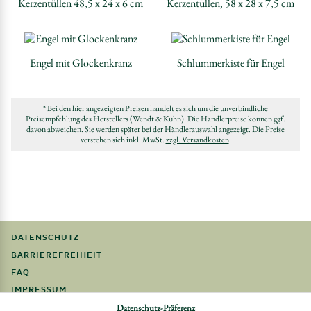
Kerzentüllen 48,5 x 24 x 6 cm
Kerzentüllen, 58 x 28 x 7,5 cm
Engel mit Glockenkranz
Schlummerkiste für Engel
* Bei den hier angezeigten Preisen handelt es sich um die unverbindliche
Preisempfehlung des Herstellers (Wendt & Kühn). Die Händlerpreise können ggf.
davon abweichen. Sie werden später bei der Händlerauswahl angezeigt. Die Preise
verstehen sich inkl. MwSt.
zzgl. Versandkosten
.
DATENSCHUTZ
BARRIEREFREIHEIT
FAQ
IMPRESSUM
Datenschutz-Präferenz