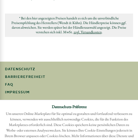
* Bei den hier angezeigten Preisen handelt es sich um die unverbindliche
Preisempfehlung des Herstellers (Wendt & Kühn). Die Händlerpreise können ggf.
davon abweichen. Sie werden später bei der Händlerauswahl angezeigt. Die Preise
verstehen sich inkl. MwSt.
zzgl. Versandkosten
.
DATENSCHUTZ
BARRIEREFREIHEIT
FAQ
IMPRESSUM
Möchten Sie eine Bestellung widerrufen?
Datenschutz-Präferenz
Hier Widerruf mit wenigen Klicks online erreichen
Um unseren Online-Marktplatz für Sie optimal zu gestalten und fortlaufend verbessern zu
können, verwenden wir ausschließlich notwendige Cookies, die für die Funktion des
BESTELLUNG WIDERRUFEN
Marktplatzes erforderlich sind. Diese Cookies speichern keine persönlichen Daten zu
Werbe- oder externen Analysezwecken. Sie können Ihre Cookie-Einstellungen jederzeit in
Ihrem Browser anpassen oder Cookies löschen. Mehr Informationen über diese Dienste und