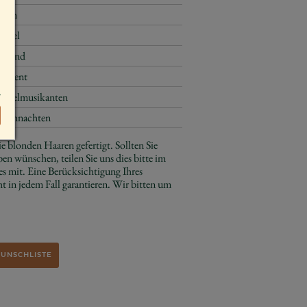
4 cm
Engel
sitzend
Advent
Engelmusikanten
Weihnachten
e blonden Haaren gefertigt. Sollten Sie
ben wünschen, teilen Sie uns dies bitte im
s mit. Eine Berücksichtigung Ihres
 in jedem Fall garantieren. Wir bitten um
WUNSCHLISTE