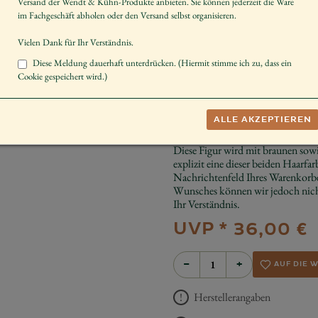
Versand der Wendt & Kühn-Produkte anbieten. Sie können jederzeit die Ware
Größe der Figur / Spieldose
im Fachgeschäft abholen oder den Versand selbst organisieren.
Geschlecht
Vielen Dank für Ihr Verständnis.
Körperhaltung
Diese Meldung dauerhaft unterdrücken. (Hiermit stimme ich zu, dass ein
Cookie gespeichert wird.)
Dekorieren
Sammeln
ALLE AKZEPTIEREN
Schenken
Diese Figur wird mit braunen sowi
explizit eine dieser beiden Haarfar
Nachrichtenfeld Ihres Warenkorbe
Wunsches können wir jedoch nicht
Ihr Verständnis.
UVP *
36,00 €
−
+
AUF DIE 
Herstellerangaben